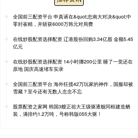
全国前三配资平台 申真谞在&quot;忠南大对决&quot;中
零封崔精，并斩获6000万韩元对局费
在线炒股配资选择配资 辽港股份回购3.34亿股 金额5.45
亿元
在线炒股配资选择配资 14小时挪200公里 睡了一觉还在
原地 国庆高速堵车实录
全国前三配资平台 海外狂揽42万玩家的神作，国服却被
雪藏？至今还有无数人念念不忘
股票配资之家网 韩国3艘正祖大王级驱逐舰同框建造舾
装，满排约1.2万吨，号称韩版055大驱！