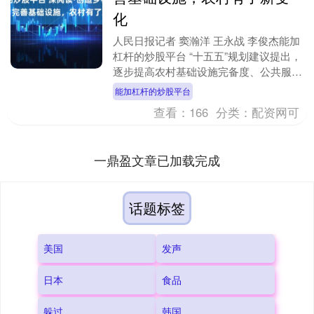
化
人民日报记者 窦瀚洋 王永战 李俊杰能加
杠杆的炒股平台 “十五五”规划建议提出，
逐步提高农村基础设施完备度、公共服务
便利度、人居环境舒适度。协同推进县域
能加杠杆的炒股平台
国土空间....
查看：
166
分类：
配资网可
一鼎盈文章已加载完成
话题标签
美国
发声
日本
食品
躲过
韩国