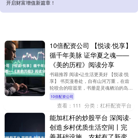
开启财富增值新篇章！
10倍配资公司 【悦读·悦享】
循千年美脉 证华夏之魂——
《美的历程》阅读分享
书籍推荐 阅读•让生活更美好 【悦读·悦
享】 书页漫卷处，自有山河万重，在齿
轮咬合的喧嚣里，书册是灵魂栖泊的岛
屿。思想的丰盈从不囿于工位方寸，当铅
10倍配资公司
字在指尖淬砺成....
查看：
111
分类：
杠杆配资平台
能加杠杆的炒股平台 深阅读·
创造乡村优质生活空间丨完
善基础设施，农村有了新变