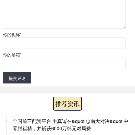
你的昵称
*
你的邮箱
*
提交评论
推荐资讯
全国前三配资平台 申真谞在&quot;忠南大对决&quot;中
零封崔精，并斩获6000万韩元对局费