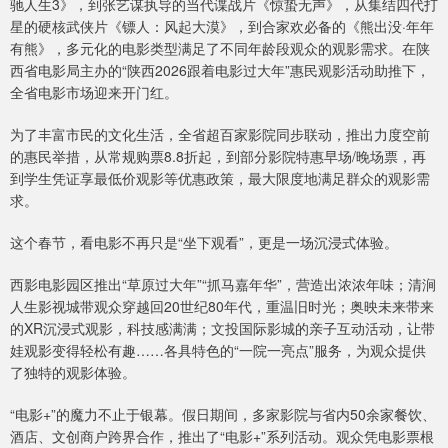
驰人生3》，到张艺谋执导的当代谍战片《惊蛰无声》，从集结四代打
星的硬核武侠片《镖人：风起大漠》，到合家欢必备的《熊出没·年年
有熊》，多元化的电影类型满足了不同年龄段观众的观影需求。在陕
西省电影局主办的“陕西2026跟着电影过大年”惠民观影活动助推下，
全省电影市场迎来开门红。
为了丰富市民的文化生活，全省超百家影院同步联动，推出力度空前
的惠民举措，从常规购票8.8折起，到部分影院特惠早场/晚场票，再
到学生凭证享最低价观影等优惠政策，最大限度地满足群众的观影需
求。
这个春节，看电影不再只是“坐下观看”，更是一场沉浸式体验。
西影电影园区推出“草原过大年”“抓马嘉年华”，营造出浓浓年味；清涧
人生影视城带观众穿越回20世纪80年代，重温旧时光；奥映未来带来
的XR沉浸式观影，科技感满满；文投国际影城的亲子互动活动，让带
娃观影变得轻松有趣……各具特色的“一院一亮点”服务，为观众提供
了独特的观影体验。
“电影+”的魔力不止于银幕。假日期间，多家影院与省内50余家餐饮、
酒店、文创商户跨界合作，推出了“电影+”系列活动。观众凭电影票根