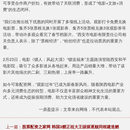
可享受合作商户折扣，有效带动了关联消费，形成了“电影+文旅+消
费”的生态闭环。
“我们在推出线下优惠的同时开展了多项线上活动。观影打卡免费兑换
电影票，集齐3张票根兑换1张观影券、集齐5张票根兑换3张观影券等
活动，带动许多观众看完了春节档新片。”西安市电影有限责任公司相
关负责人表示，除了“票根经济”，“粉丝经济”也是拉动票房的重要力
量。
2月23日，电影《镖人：风起大漠》“镖送福来”主题路演登陆西安和平
电影院，吸引了众多影迷从各地赶来。周边产品销量大增，带动了该
影片其他场次的二刷、三刷热潮，上座率一路飙升。
如今可靠配资网，“观影过年”已成为新春新风尚。随着陕西电影产业
向多元消费生态的转型，电影不仅是丰富群众精神文化生活的重要方
式，还将成为提振假期消费、助力文化强省建设的重要力量。
一鼎盈提示：文章来自网络，不代表本站观点。
上一篇：
股票配资之家网 韩国3艘正祖大王级驱逐舰同框建造舾