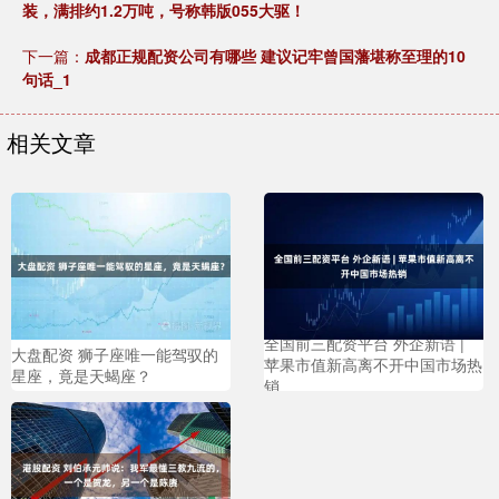
装，满排约1.2万吨，号称韩版055大驱！
下一篇：
成都正规配资公司有哪些 建议记牢曾国藩堪称至理的10
句话_1
相关文章
全国前三配资平台 外企新语 |
大盘配资 狮子座唯一能驾驭的
苹果市值新高离不开中国市场热
星座，竟是天蝎座？
销