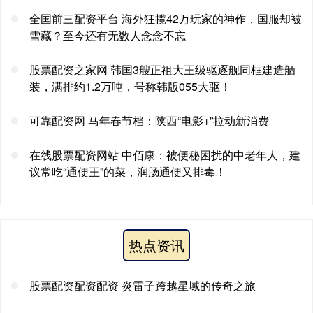
全国前三配资平台 海外狂揽42万玩家的神作，国服却被
雪藏？至今还有无数人念念不忘
股票配资之家网 韩国3艘正祖大王级驱逐舰同框建造舾
装，满排约1.2万吨，号称韩版055大驱！
可靠配资网 马年春节档：陕西“电影+”拉动新消费
在线股票配资网站 中佰康：被便秘困扰的中老年人，建
议常吃“通便王”的菜，润肠通便又排毒！
热点资讯
股票配资配资配资 炎雷子跨越星域的传奇之旅